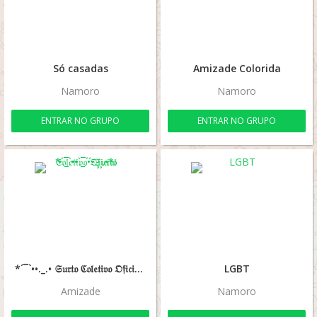
Só casadas
Amizade Colorida
Namoro
Namoro
ENTRAR NO GRUPO
ENTRAR NO GRUPO
*´¯`••._.• 𝔖𝔲𝔯𝔱𝔬 ℭ𝔬𝔩𝔢𝔱𝔦𝔳𝔬 𝔒𝔣𝔦𝔠𝔦𝔞𝔩 •._.••`¯´´•.¸¸.•*
LGBT
Amizade
Namoro