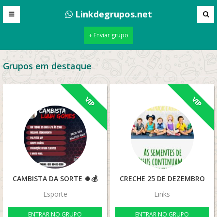
Linkdegrupos.net
+ Enviar grupo
Grupos em destaque
VIP
VIP
CAMBISTA DA SORTE 🍀💰
CRECHE 25 DE DEZEMBRO
Esporte
Links
ENTRAR NO GRUPO
ENTRAR NO GRUPO