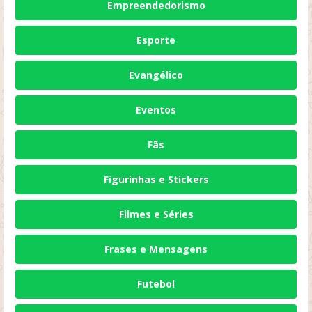
Empreendedorismo
Esporte
Evangélico
Eventos
Fãs
Figurinhas e Stickers
Filmes e Séries
Frases e Mensagens
Futebol