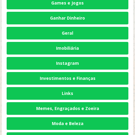
Games e Jogos
Ganhar Dinheiro
Geral
Imobiliária
Instagram
Investimentos e Finanças
Links
Memes, Engraçados e Zoeira
Moda e Beleza