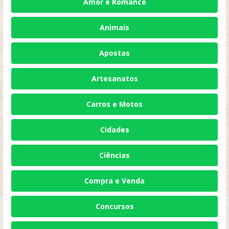
Amor e Romance
Animais
Apostas
Artesanatos
Carros e Motos
Cidades
Ciências
Compra e Venda
Concursos