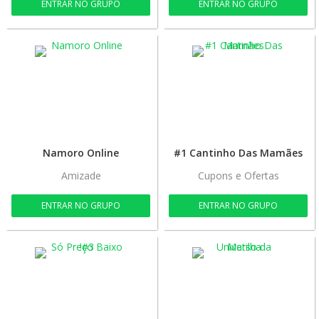
ENTRAR NO GRUPO
ENTRAR NO GRUPO
Namoro Online
#1 Cantinho Das Mamães
Amizade
Cupons e Ofertas
ENTRAR NO GRUPO
ENTRAR NO GRUPO