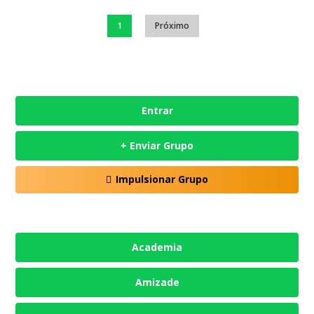
1
Próximo
Entrar
+ Enviar Grupo
Impulsionar Grupo
Academia
Amizade