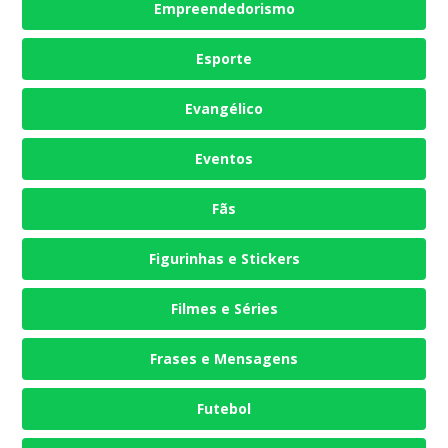
Empreendedorismo
Esporte
Evangélico
Eventos
Fãs
Figurinhas e Stickers
Filmes e Séries
Frases e Mensagens
Futebol