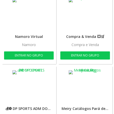
Namoro Virtual
Compra & Venda 💥🛒
Namoro
Compra e Venda
ENTRAR NO GRUPO
ENTRAR NO GRUPO
💰⚽️ DP SPORTS ADM DONIEL
Meiry Catálogos Pará de Minas,Mg