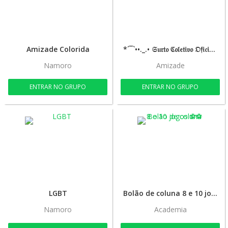
Amizade Colorida
*´¯`••._.• 𝔖𝔲𝔯𝔱𝔬 ℭ𝔬𝔩𝔢𝔱𝔦𝔳𝔬 𝔒𝔣𝔦𝔠𝔦𝔞𝔩 •._.••`¯´´•.¸¸.•*
Namoro
Amizade
ENTRAR NO GRUPO
ENTRAR NO GRUPO
LGBT
Bolão de coluna 8 e 10 jogos ⚽⚽
Namoro
Academia