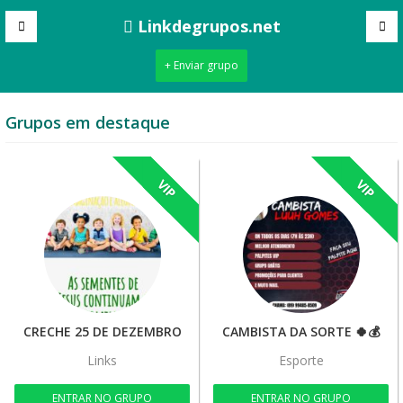
Linkdegrupos.net
+ Enviar grupo
Grupos em destaque
VIP
VIP
CRECHE 25 DE DEZEMBRO
CAMBISTA DA SORTE 🍀💰
Links
Esporte
ENTRAR NO GRUPO
ENTRAR NO GRUPO