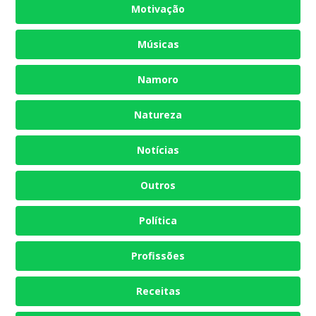
Motivação
Músicas
Namoro
Natureza
Notícias
Outros
Política
Profissões
Receitas