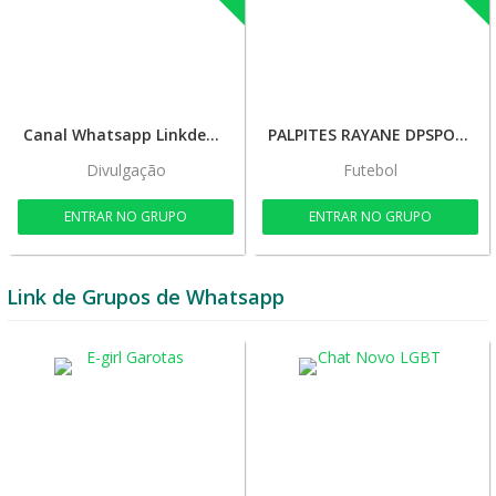
Canal Whatsapp Linkdegrupos.net
PALPITES RAYANE DPSPORTS🔥💰🍀🚀
Divulgação
Futebol
ENTRAR NO GRUPO
ENTRAR NO GRUPO
Link de Grupos de Whatsapp