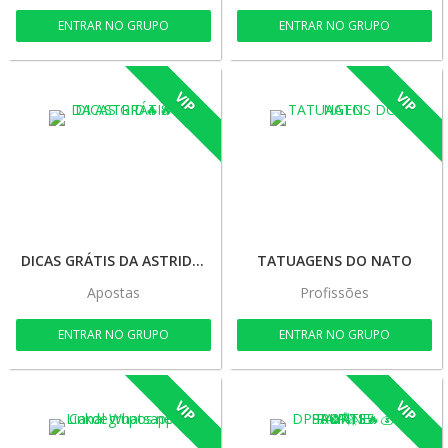
ENTRAR NO GRUPO
ENTRAR NO GRUPO
VIP
VIP
DICAS GRÁTIS DA ASTRID🔥🔥
TATUAGENS DO NATO
Apostas
Profissões
ENTRAR NO GRUPO
ENTRAR NO GRUPO
VIP
VIP