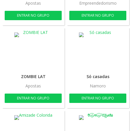
Apostas
Empreendedorismo
ENTRAR NO GRUPO
ENTRAR NO GRUPO
ZOMBIE LAT
Só casadas
Apostas
Namoro
ENTRAR NO GRUPO
ENTRAR NO GRUPO