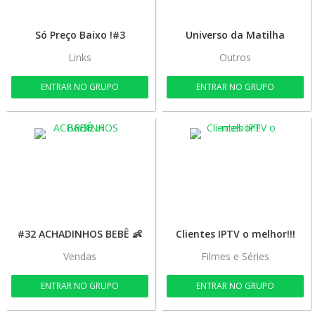
Só Preço Baixo !#3
​Universo da Matilha
Links
Outros
ENTRAR NO GRUPO
ENTRAR NO GRUPO
#32 ACHADINHOS BEBÊ 👶
Clientes IPTV o melhor!!!
Vendas
Filmes e Séries
ENTRAR NO GRUPO
ENTRAR NO GRUPO