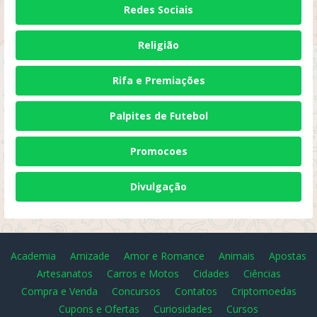
Redes Sociais
Religião
Rifa e Premiações
Palpites de Futebol
Promocoes
Divulgação
Academia
Amizade
Amor e Romance
Animais
Apostas
Artesanatos
Carros e Motos
Cidades
Ciências
Compra e Venda
Concursos
Contatos
Criptomoedas
Cupons e Ofertas
Curiosidades
Cursos