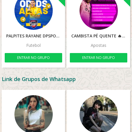
PALPITES RAYANE DPSPORTS🔥💰🍀🚀
CAMBISTA PÉ QUENTE 🔥💰🍀🚀
Futebol
Apostas
ENTRAR NO GRUPO
ENTRAR NO GRUPO
Link de Grupos de Whatsapp