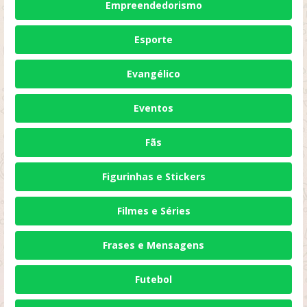
Empreendedorismo
Esporte
Evangélico
Eventos
Fãs
Figurinhas e Stickers
Filmes e Séries
Frases e Mensagens
Futebol