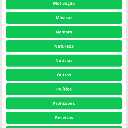
Motivação
Músicas
Namoro
Natureza
Notícias
Outros
Política
Profissões
Receitas