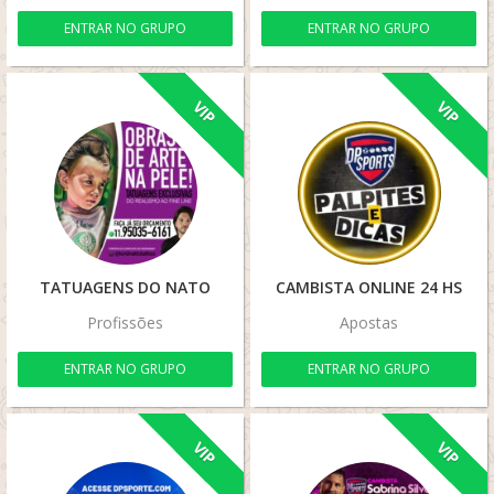
ENTRAR NO GRUPO
ENTRAR NO GRUPO
VIP
VIP
TATUAGENS DO NATO
CAMBISTA ONLINE 24 HS
Profissões
Apostas
ENTRAR NO GRUPO
ENTRAR NO GRUPO
VIP
VIP