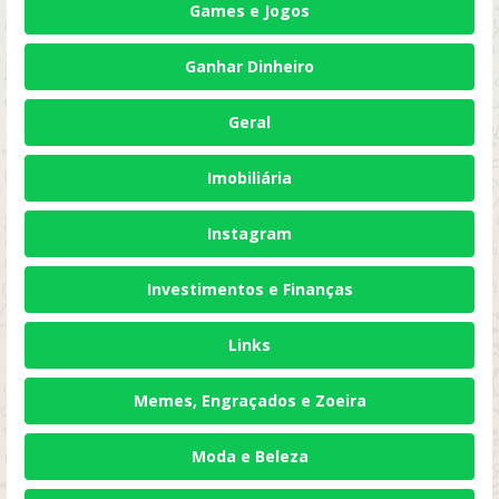
Games e Jogos
Ganhar Dinheiro
Geral
Imobiliária
Instagram
Investimentos e Finanças
Links
Memes, Engraçados e Zoeira
Moda e Beleza