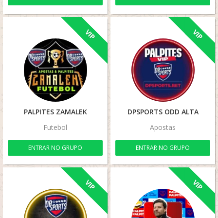
VIP
VIP
PALPITES ZAMALEK
DPSPORTS ODD ALTA
Futebol
Apostas
ENTRAR NO GRUPO
ENTRAR NO GRUPO
VIP
VIP