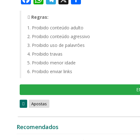
Regras:
Proibido conteúdo adulto
Proibido conteúdo agressivo
Proibido uso de palavrões
Proibido travas
Proibido menor idade
Proibido enviar links
E
Apostas
Recomendados