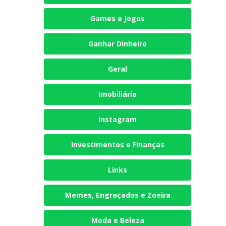
Games e Jogos
Ganhar Dinheiro
Geral
Imobiliária
Instagram
Investimentos e Finanças
Links
Memes, Engraçados e Zoeira
Moda e Beleza