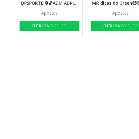
DPSPORTE ⚽️🏀ADM ADRIANA💸🤑
Apostas
Apostas
ENTRAR NO GRUPO
ENTRAR NO GRUPO