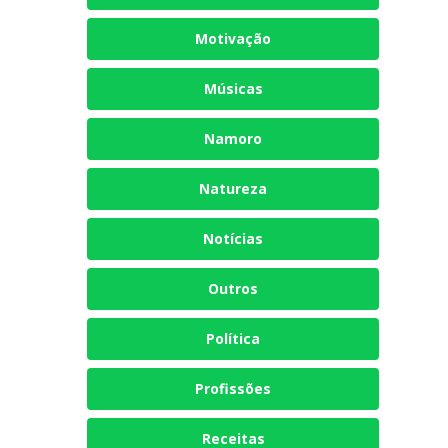
Motivação
Músicas
Namoro
Natureza
Notícias
Outros
Política
Profissões
Receitas