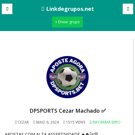
Linkdegrupos.net
+ Enviar grupo
DPSPORTS Cezar Machado ✅
CEZAR
MAIO 6, 2024
1515 VIEWS
INFORMAR ERRO
APOSTAS COM ALTA ASSERTIVIDADE 🔥🍀🚀🤑