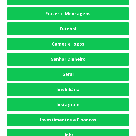
Frases e Mensagens
Futebol
Games e Jogos
Ganhar Dinheiro
Geral
Imobiliária
Instagram
Investimentos e Finanças
Links