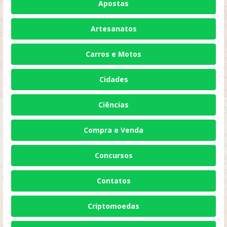
Apostas
Artesanatos
Carros e Motos
Cidades
Ciências
Compra e Venda
Concursos
Contatos
Criptomoedas