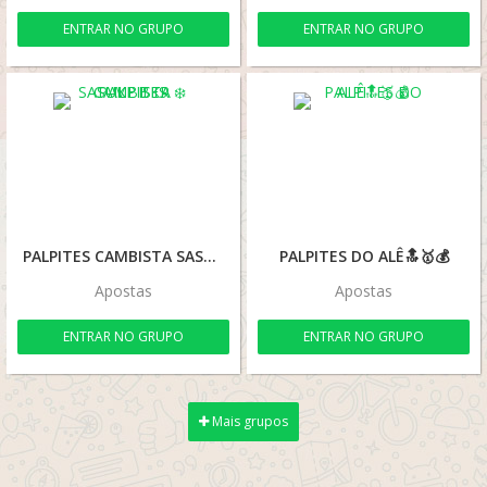
ENTRAR NO GRUPO
ENTRAR NO GRUPO
PALPITES CAMBISTA SASUKE BKR ❄️
PALPITES DO ALÊ🔝🥇💰
Apostas
Apostas
ENTRAR NO GRUPO
ENTRAR NO GRUPO
Mais grupos