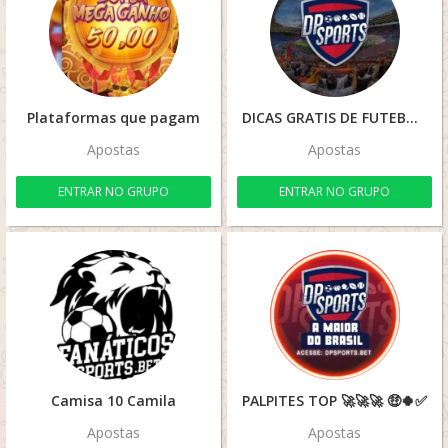
Plataformas que pagam
DICAS GRATIS DE FUTEBOL🤑⚽
Apostas
Apostas
ENTRAR NO GRUPO
ENTRAR NO GRUPO
Camisa 10 Camila
PALPITES TOP 🚀🚀🚀 🤑🍀✅
Apostas
Apostas