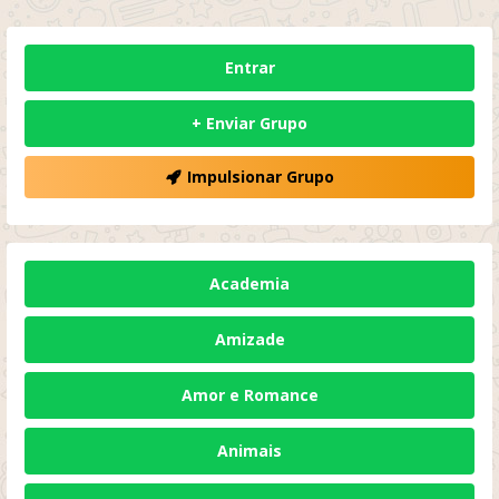
Entrar
+ Enviar Grupo
Impulsionar Grupo
Academia
Amizade
Amor e Romance
Animais