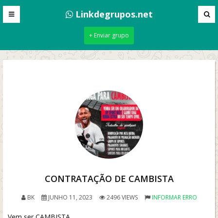
Linkdegrupos.net
+ Enviar grupo
CONTRATAÇÃO DE CAMBISTA
BK
JUNHO 11, 2023
2496 VIEWS
INFORMAR ERRO
Vem ser CAMBISTA