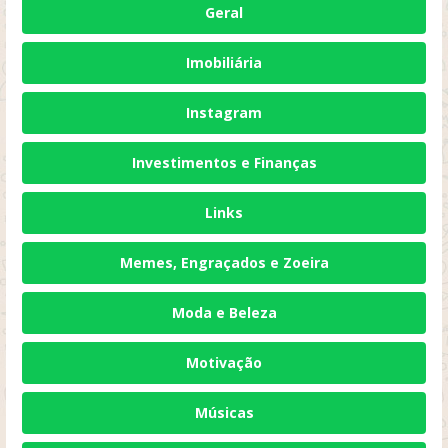
Geral
Imobiliária
Instagram
Investimentos e Finanças
Links
Memes, Engraçados e Zoeira
Moda e Beleza
Motivação
Músicas