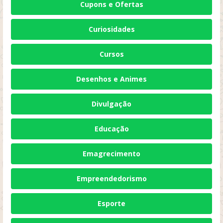
Cupons e Ofertas
Curiosidades
Cursos
Desenhos e Animes
Divulgação
Educação
Emagrecimento
Empreendedorismo
Esporte