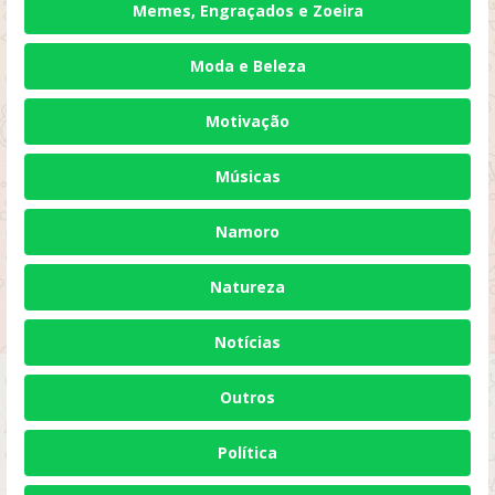
Memes, Engraçados e Zoeira
Moda e Beleza
Motivação
Músicas
Namoro
Natureza
Notícias
Outros
Política