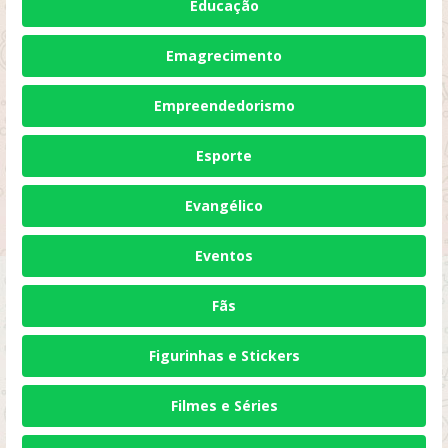
Educação
Emagrecimento
Empreendedorismo
Esporte
Evangélico
Eventos
Fãs
Figurinhas e Stickers
Filmes e Séries