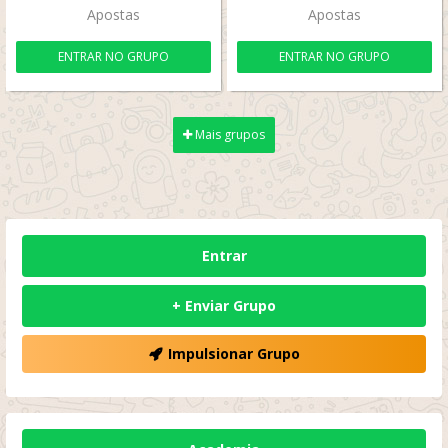
Apostas
Apostas
ENTRAR NO GRUPO
ENTRAR NO GRUPO
Mais grupos
Entrar
+ Enviar Grupo
Impulsionar Grupo