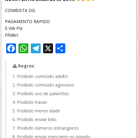
COMBISTA DG
PAGAMENTO RAPIDO
E VIA PIx
Fifidiici
Facebook
WhatsApp
Telegram
X
Share
Regras:
Proibido conteúdo adulto
Proibido conteúdo agressivo
Proibido uso de palavrões
Proibido travas
Proibido menor idade
Proibido enviar links
Proibido números estrangeiros
Proibido enviar mensgem no privado