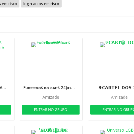
s em risco
login anjos em risco
•´*¨`*•✿RESENHA dos AMIGOS✿•*`¨*`•.¸✯✯
Fᴜɢɪᴛɪᴠᴏꜱ ᴅᴏ ᴄᴀᴘꜱ 24𝖍𝖗𝖘👑❤✨
✞𝗖𝗔𝗥𝗧𝗘𝗟 𝗗𝗢𝗦 
Amizade
Amizade
ENTRAR NO GRUPO
ENTRAR NO GRUP