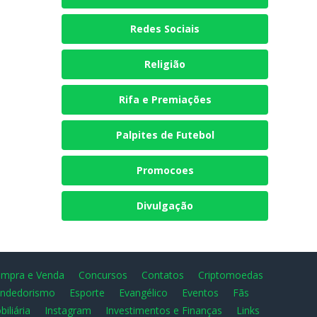
Redes Sociais
Religião
Rifa e Premiações
Palpites de Futebol
Promocoes
Divulgação
mpra e Venda
Concursos
Contatos
Criptomoedas
ndedorismo
Esporte
Evangélico
Eventos
Fãs
biliária
Instagram
Investimentos e Finanças
Links