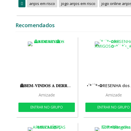
anjos em risco
jogo anjos em risco
jogo online anjo
Recomendados
👻𝐁𝐄𝐌-𝐕𝐈𝐍𝐃𝐎𝐒 𝐀 𝐃𝐄𝐑𝐑𝐘👻
Amizade
Amizade
ENTRAR NO GRUPO
ENTRAR NO GRUPO