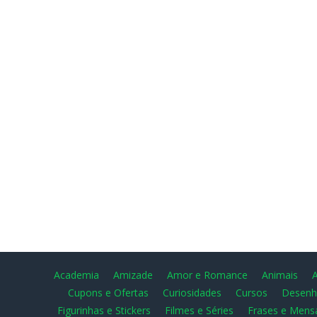
Academia
Amizade
Amor e Romance
Animais
Cupons e Ofertas
Curiosidades
Cursos
Desenh
Figurinhas e Stickers
Filmes e Séries
Frases e Mens