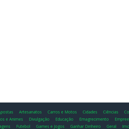
Apostas
Artesanatos
Carros e Motos
Cidades
Ciências
Co
os e Animes
Divulgação
Educação
Emagrecimento
Empree
agens
Futebol
Games e Jogos
Ganhar Dinheiro
Geral
Imo