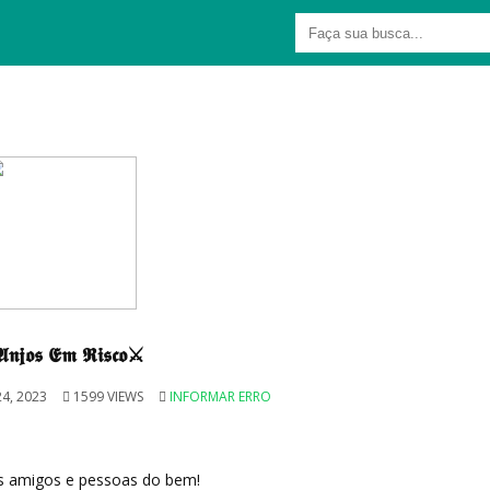
𝖓𝖏𝖔𝖘 𝕰𝖒 𝕽𝖎𝖘𝖈𝖔⚔️
4, 2023
1599 VIEWS
INFORMAR ERRO
s amigos e pessoas do bem!