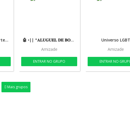
💥💬📢Resenha do Norte&Regiões
🤖 •|| °𝐀𝐋𝐔𝐆𝐔𝐄𝐋 𝐃𝐄 𝐁𝐎𝐓° ||• 🤖.
Universo LGB
Amizade
Amizade
ENTRAR NO GRUPO
ENTRAR NO GRUP
Mais grupos