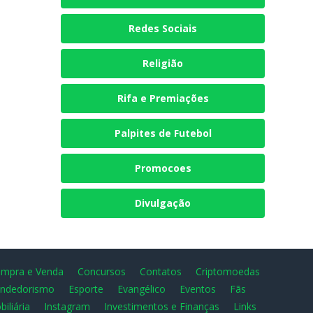
Redes Sociais
Religião
Rifa e Premiações
Palpites de Futebol
Promocoes
Divulgação
mpra e Venda
Concursos
Contatos
Criptomoedas
ndedorismo
Esporte
Evangélico
Eventos
Fãs
biliária
Instagram
Investimentos e Finanças
Links