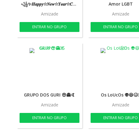
꧁✨𝑯𝒂𝒑𝒑𝒚☆𝑵𝒆𝒘☆𝒀𝒆𝒂𝒓☆𝑪𝒉𝒆𝒆𝒓𝒔☆✨꧂
Amor LGBT
Amizade
Amizade
ENTRAR NO GRUPO
ENTRAR NO GRUPO
GRUPO DOS GURI 😎👻🤙
Os LoUcOs 👽😄🥴
Amizade
Amizade
ENTRAR NO GRUPO
ENTRAR NO GRUPO