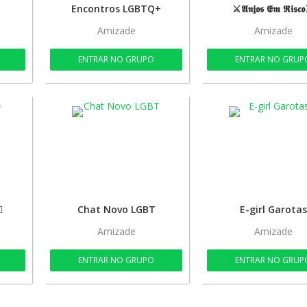
Encontros LGBTQ+
⚔️𝕬𝖓𝖏𝖔𝖘 𝕰𝖒 𝕽𝖎𝖘𝖈
Amizade
Amizade
ENTRAR NO GRUPO
ENTRAR NO GRUP

Chat Novo LGBT
E-girl Garotas
Amizade
Amizade
ENTRAR NO GRUPO
ENTRAR NO GRUP