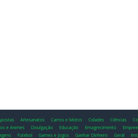
Apostas
Artesanatos
Carros e Motos
Cidades
Ciências
Co
os e Animes
Divulgação
Educação
Emagrecimento
Empree
agens
Futebol
Games e Jogos
Ganhar Dinheiro
Geral
Imo