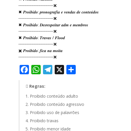
┈┈┈┈┈┈┈┈┈┈┈┈┈┈┈❌
✖ 𝑷𝒓𝒐𝒊𝒃𝒊𝒅𝒐: 𝒑𝒓𝒐𝒏𝒐𝒈𝒓𝒂𝒇𝒊𝒂 𝒆 𝒗𝒆𝒏𝒅𝒂𝒔 𝒅𝒆 𝒄𝒐𝒏𝒕𝒆𝒖́𝒅𝒐𝒔
┈┈┈┈┈┈┈┈┈┈┈┈┈┈┈❌
✖ 𝑷𝒓𝒐𝒊𝒃𝒊𝒅𝒐: 𝑫𝒆𝒔𝒓𝒆𝒔𝒑𝒆𝒊𝒕𝒂𝒓 𝒂𝒅𝒎 𝒆 𝒎𝒆𝒎𝒃𝒓𝒐𝒔
┈┈┈┈┈┈┈┈┈┈┈┈┈┈┈❌
✖ 𝑷𝒓𝒐𝒊𝒃𝒊𝒅𝒐: 𝑻𝒓𝒂𝒗𝒂𝒔 / 𝑭𝒍𝒐𝒐𝒅
┈┈┈┈┈┈┈┈┈┈┈┈┈┈┈❌
✖️ 𝑷𝒓𝒐𝒊𝒃𝒊𝒅𝒐: 𝒇𝒊𝒄𝒂 𝒏𝒂 𝒎𝒐𝒊𝒕𝒂
┈┈┈┈┈┈┈┈┈┈┈┈┈┈┈❌
Facebook
WhatsApp
Telegram
X
Share
Regras:
Proibido conteúdo adulto
Proibido conteúdo agressivo
Proibido uso de palavrões
Proibido travas
Proibido menor idade