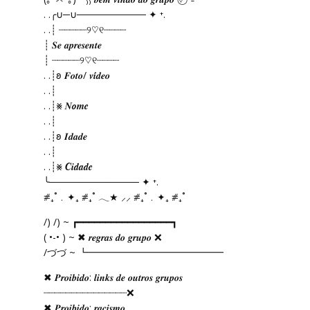
. .╭∪─∪────────── ✦ ⁺.
. .┊ ┈┈┈┈┈୨♡୧┈┈┈┈
┊ 𝑺𝒆 𝒂𝒑𝒓𝒆𝒔𝒆𝒏𝒕𝒆
┊ ┈┈┈┈┈୨♡୧┈┈┈┈
. .┊𐐪 𝑭𝒐𝒕𝒐/ 𝒗𝒊́𝒅𝒆𝒐
. .┊
. .┊⨳ 𝑵𝒐𝒎𝒆 ⠀⠀
. .┊
. .┊𐐪 𝑰𝒅𝒂𝒅𝒆
. .┊
. .┊⨳ 𝑪𝒊𝒅𝒂𝒅𝒆
╰───────────── ✦ ⁺.
⧣₊˚﹒✦₊ ⧣₊˚ 𓂃★ ⸝⸝ ⧣₊˚﹒✦₊ ⧣₊˚
/) /) ~ ┏━━━━━━━━━━━━━━━━━┓
( •-• ) ~ ✖ 𝒓𝒆𝒈𝒓𝒂𝒔 𝒅𝒐 𝒈𝒓𝒖𝒑𝒐 ❌
/づづ ~ ┗━━━━━━━━━━━━━━
✖ 𝑷𝒓𝒐𝒊𝒃𝒊𝒅𝒐: 𝒍𝒊𝒏𝒌𝒔 𝒅𝒆 𝒐𝒖𝒕𝒓𝒐𝒔 𝒈𝒓𝒖𝒑𝒐𝒔
┈┈┈┈┈┈┈┈┈┈┈┈┈┈┈❌
✖ 𝑷𝒓𝒐𝒊𝒃𝒊𝒅𝒐: 𝒓𝒂𝒄𝒊𝒔𝒎𝒐