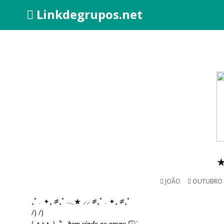
Linkdegrupos.net
★~
JOÃO
OUTUBRO 4
₊˚﹒✦₊ ⧣₊˚ 𓂃★ ⸝⸝ ⧣₊˚﹒✦₊ ⧣₊˚
/) /)
(｡•ㅅ•｡)〝₎₎ 𝒃𝒆𝒎 𝒗𝒊𝒏𝒅𝒐 𝒂𝒐 𝒈𝒓𝒖𝒑𝒐 ♡⃝ ˊ˗