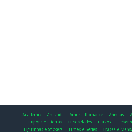
Academia
Amizade
Amor e Romance
Animais
Cupons e Ofertas
Curiosidades
Cursos
Desenh
Figurinhas e Stickers
Filmes e Séries
Frases e Mens