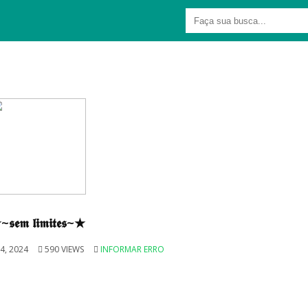
𝖘𝖊𝖒 𝖑𝖎𝖒𝖎𝖙𝖊𝖘~★
, 2024
590 VIEWS
INFORMAR ERRO